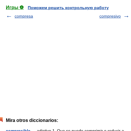
Игры ⚽
Поможем решить контрольную работу
compresa
compresivo
Mira otros diccionarios:
compresible
— adjetivo 1. Que se puede comprimir o reducir a