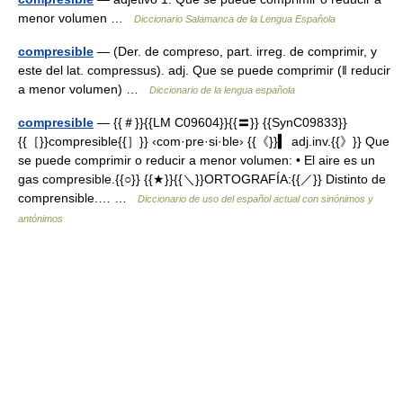
menor volumen …
Diccionario Salamanca de la Lengua Española
compresible
— (Der. de compreso, part. irreg. de comprimir, y
este del lat. compressus). adj. Que se puede comprimir (ǁ reducir
a menor volumen) …
Diccionario de la lengua española
compresible
— {{＃}}{{LM C09604}}{{〓}} {{SynC09833}}
{{［}}compresible{{］}} ‹com·pre·si·ble› {{《}}▍ adj.inv.{{》}} Que
se puede comprimir o reducir a menor volumen: • El aire es un
gas compresible.{{○}} {{★}}{{＼}}ORTOGRAFÍA:{{／}} Distinto de
comprensible.… …
Diccionario de uso del español actual con sinónimos y
antónimos